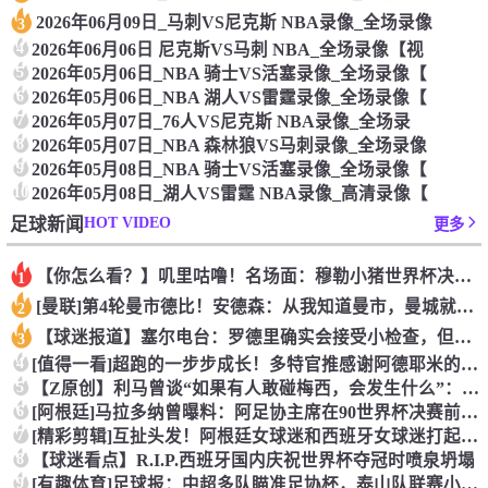
2026年06月09日_马刺VS尼克斯 NBA录像_全场录像
3
4
2026年06月06日 尼克斯VS马刺 NBA_全场录像【视
5
2026年05月06日_NBA 骑士VS活塞录像_全场录像【
6
2026年05月06日_NBA 湖人VS雷霆录像_全场录像【
7
2026年05月07日_76人VS尼克斯 NBA录像_全场录
8
2026年05月07日_NBA 森林狼VS马刺录像_全场录像
9
2026年05月08日_NBA 骑士VS活塞录像_全场录像【
10
2026年05月08日_湖人VS雷霆 NBA录像_高清录像【
HOT VIDEO
足球新闻
更多
【你怎么看？】叽里咕噜！名场面：穆勒小猪世界杯决赛后用方言接
1
[曼联]第4轮曼市德比！安德森：从我知道曼市，曼城就是这座城
2
【球迷报道】塞尔电台：罗德里确实会接受小检查，但他没有任何严
3
4
[值得一看]超跑的一步步成长！多特官推感谢阿德耶米的贡献！
5
【Z原创】利马曾谈“如果有人敢碰梅西，会发生什么”：这种凝聚
6
[阿根廷]马拉多纳曾曝料：阿足协主席在90世界杯决赛前跟我说
7
[精彩剪辑]互扯头发！阿根廷女球迷和西班牙女球迷打起来了！
8
【球迷看点】R.I.P.西班牙国内庆祝世界杯夺冠时喷泉坍塌
9
[有趣体育]足球报：中超多队瞄准足协杯，泰山队联赛小幅轮换是