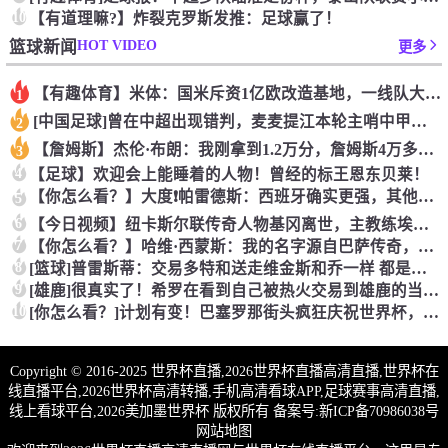
10
【有道理嘛?】炸裂克罗斯发推：足球赢了！
HOT VIDEO
篮球新闻
更多
【有趣体育】米体：国米斥资1亿欧改造基地，一线队大楼即将在今
1
[中国足球]曾在中超出现错判，麦麦提江本轮主哨中甲陕西联合v
2
【詹姆斯】杰伦·布朗：我刚拿到1.2万分，詹姆斯4万多分是怎
3
4
【足球】欢迎会上能睡着的人物！曾经的标王恩东贝莱！
【你怎么看？】大度❗️帕雷德斯：西班牙确实更强，其他没啥好辟
5
6
【今日视频】纽卡斯尔联传奇人物基冈离世，主教练埃迪豪献上鲜花
7
【你怎么看？】哈维·西蒙斯：我的名字源自巴萨传奇，家人是最坚
8
[篮球]普雷斯蒂：交易多特和送走维金斯和乔一样 都是出于财务
9
[雄鹿]很真实了！希罗在看到自己被热火交易到雄鹿的当场反应！
10
[你怎么看？]计划有变！巴塞罗那街头疯狂庆祝世界杯，高喊我是
Copyright © 2016-2025 世界杯直播,2026世界杯直播高清直播,世界杯在
线直播平台,2026世界杯高清转播,手机高清看球APP,足球赛事高清直播,
线上看球平台,2026美加墨世界杯 版权所有 备案号:
新ICP备70986038号
网站地图