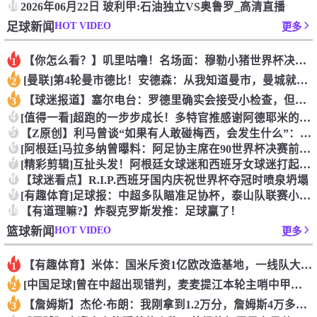
10
2026年06月22日 玻利甲:石油独立VS奥鲁罗_高清直播
HOT VIDEO
足球新闻
更多
【你怎么看？】叽里咕噜！名场面：穆勒小猪世界杯决赛后用方言接
1
[曼联]第4轮曼市德比！安德森：从我知道曼市，曼城就是这座城
2
【球迷报道】塞尔电台：罗德里确实会接受小检查，但他没有任何严
3
4
[值得一看]超跑的一步步成长！多特官推感谢阿德耶米的贡献！
5
【Z原创】利马曾谈“如果有人敢碰梅西，会发生什么”：这种凝聚
6
[阿根廷]马拉多纳曾曝料：阿足协主席在90世界杯决赛前跟我说
7
[精彩剪辑]互扯头发！阿根廷女球迷和西班牙女球迷打起来了！
8
【球迷看点】R.I.P.西班牙国内庆祝世界杯夺冠时喷泉坍塌
9
[有趣体育]足球报：中超多队瞄准足协杯，泰山队联赛小幅轮换是
10
【有道理嘛?】炸裂克罗斯发推：足球赢了！
HOT VIDEO
篮球新闻
更多
【有趣体育】米体：国米斥资1亿欧改造基地，一线队大楼即将在今
1
[中国足球]曾在中超出现错判，麦麦提江本轮主哨中甲陕西联合v
2
【詹姆斯】杰伦·布朗：我刚拿到1.2万分，詹姆斯4万多分是怎
3