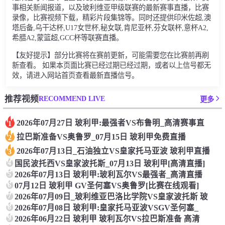
事相关新闻报道，以及玻利维亚甲级联赛的最新赛事直播，比赛
录像，比赛视频下载，精彩片段集锦等。同时还提供印米佐超,澳
塔后备,乌干达杯,U17女世杯,秘女联,肯尼亚杯,芬女联杯,意杯A2,
希腊A2,蒙篮超,GCC杯等联赛直播。
【友好提示】部分比赛将在赛前更新，可能需要您在比赛前再刷
新查看。 如果本页面比赛已经过期已经过期，或者以上信号都无
效，请进入网站首页查看最新直播信号。
RECOMMEND LIVE
推荐视频
更多
2026年07月27日 玻利甲:最强者VS布鲁明_高清赛事直
1
拉巴斯准备VS奥鲁罗_07月15日 玻利甲免费直播
2
2026年07月13日_石油独立VS皇家托马亚波 玻利甲直播
3
4
国民波托西VS皇家波托斯_07月13日 玻利甲[高清直播]
5
2026年07月13日 玻利甲:玻利瓦尔VS最强者_高清直播
6
07月12日 玻利甲 GV圣何塞VS奥鲁罗[比赛在线观看]
7
2026年07月09日_玻利维亚巴洛比学院VS皇家波托斯 玻
8
2026年07月08日 玻利甲:皇家托马亚波VSGV圣何塞_
9
2026年06月22日 玻利甲 玻利瓦尔VS拉巴斯准备 高清