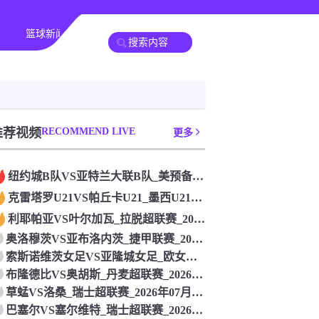
篮球新闻
其他比赛
推荐视频
RECOMMEND LIVE
更多
纽约城B队VS亚特兰大联B队_美预备联联赛_2026年07月
克雷塔罗U21VS帕丘卡U21_墨西U21联赛_2026年0
利耶帕亚VS叶尔加瓦_拉脱超联赛_2026年07月26日
奥洛穆茨VS亚布洛内茨_捷甲联赛_2026年07月26日
索斯诺维茨女足VS亚隆城女足_欧女冠联赛_2026年07月2
布隆德比VS奥胡斯_丹麦超联赛_2026年07月26日
草蜢VS洛桑_瑞士超联赛_2026年07月26日
巴塞尔VS塞尔维特_瑞士超联赛_2026年07月26日