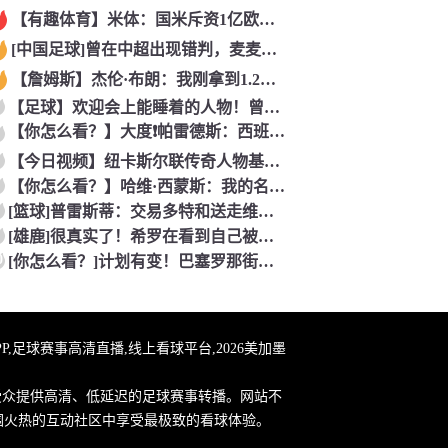
【有趣体育】米体：国米斥资1亿欧改造基地，一线队大楼即将在今
[中国足球]曾在中超出现错判，麦麦提江本轮主哨中甲陕西联合v
【詹姆斯】杰伦·布朗：我刚拿到1.2万分，詹姆斯4万多分是怎
【足球】欢迎会上能睡着的人物！曾经的标王恩东贝莱！
【你怎么看？】大度❗️帕雷德斯：西班牙确实更强，其他没啥好辟
【今日视频】纽卡斯尔联传奇人物基冈离世，主教练埃迪豪献上鲜花
【你怎么看？】哈维·西蒙斯：我的名字源自巴萨传奇，家人是最坚
[篮球]普雷斯蒂：交易多特和送走维金斯和乔一样 都是出于财务
[雄鹿]很真实了！希罗在看到自己被热火交易到雄鹿的当场反应！
0
[你怎么看？]计划有变！巴塞罗那街头疯狂庆祝世界杯，高喊我是
球APP,足球赛事高清直播,线上看球平台,2026美加墨
受众提供高清、低延迟的足球赛事转播。网站不
围火热的互动社区中享受最极致的看球体验。