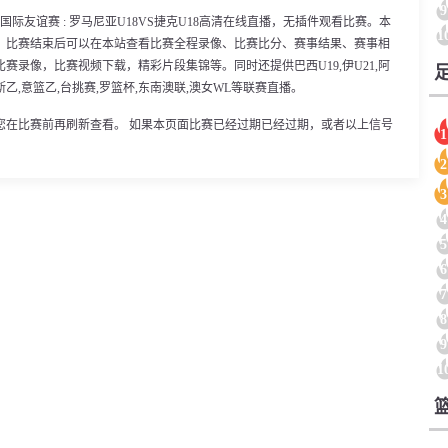
9
0分，国际友谊赛 : 罗马尼亚U18VS捷克U18高清在线直播，无插件观看比赛。本
1
。比赛结束后可以在本站查看比赛全程录像、比赛比分、赛事结果、赛事相
录像，比赛视频下载，精彩片段集锦等。同时还提供巴西U19,伊U21,阿
哥斯乙,意篮乙,台挑赛,罗篮杯,东南澳联,澳女WL等联赛直播。
您在比赛前再刷新查看。 如果本页面比赛已经过期已经过期，或者以上信号
1
2
3
4
5
6
7
8
9
1