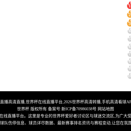
1
2
3
4
5
6
7
8
9
1
,2026世界杯直播高清直播,世界杯在线直播平台,2026世界杯高清转播,手机高清看
世界杯 版权所有 备案号:
新ICP备70986038号
网站地图
界杯在线直播平台。这里是专业的世界杯爱好者讨论区与球迷交流区,为广大
大球队伤停信息、球员详尽数据、最新赛事排名资讯与赛程变动,让您在氛