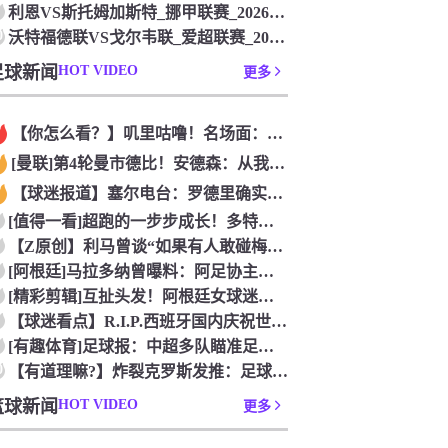
利恩VS斯托姆加斯特_挪甲联赛_2026年07月26日
0
沃特福德联VS戈尔韦联_爱超联赛_2026年07月26日
足球新闻
HOT VIDEO
更多
【你怎么看？】叽里咕噜！名场面：穆勒小猪世界杯决赛后用方言接
[曼联]第4轮曼市德比！安德森：从我知道曼市，曼城就是这座城
【球迷报道】塞尔电台：罗德里确实会接受小检查，但他没有任何严
[值得一看]超跑的一步步成长！多特官推感谢阿德耶米的贡献！
【Z原创】利马曾谈“如果有人敢碰梅西，会发生什么”：这种凝聚
[阿根廷]马拉多纳曾曝料：阿足协主席在90世界杯决赛前跟我说
[精彩剪辑]互扯头发！阿根廷女球迷和西班牙女球迷打起来了！
【球迷看点】R.I.P.西班牙国内庆祝世界杯夺冠时喷泉坍塌
[有趣体育]足球报：中超多队瞄准足协杯，泰山队联赛小幅轮换是
0
【有道理嘛?】炸裂克罗斯发推：足球赢了！
篮球新闻
HOT VIDEO
更多