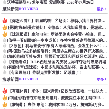
10
沃特福德联VS戈尔韦联_爱超联赛_2026年07月26日
HOT VIDEO
足球新闻
更多
【你怎么看？】叽里咕噜！名场面：穆勒小猪世界杯决赛后用方言接
1
[曼联]第4轮曼市德比！安德森：从我知道曼市，曼城就是这座城
2
【球迷报道】塞尔电台：罗德里确实会接受小检查，但他没有任何严
3
4
[值得一看]超跑的一步步成长！多特官推感谢阿德耶米的贡献！
5
【Z原创】利马曾谈“如果有人敢碰梅西，会发生什么”：这种凝聚
6
[阿根廷]马拉多纳曾曝料：阿足协主席在90世界杯决赛前跟我说
7
[精彩剪辑]互扯头发！阿根廷女球迷和西班牙女球迷打起来了！
8
【球迷看点】R.I.P.西班牙国内庆祝世界杯夺冠时喷泉坍塌
9
[有趣体育]足球报：中超多队瞄准足协杯，泰山队联赛小幅轮换是
10
【有道理嘛?】炸裂克罗斯发推：足球赢了！
HOT VIDEO
篮球新闻
更多
【有趣体育】米体：国米斥资1亿欧改造基地，一线队大楼即将在今
1
[中国足球]曾在中超出现错判，麦麦提江本轮主哨中甲陕西联合v
2
【詹姆斯】杰伦·布朗：我刚拿到1.2万分，詹姆斯4万多分是怎
3