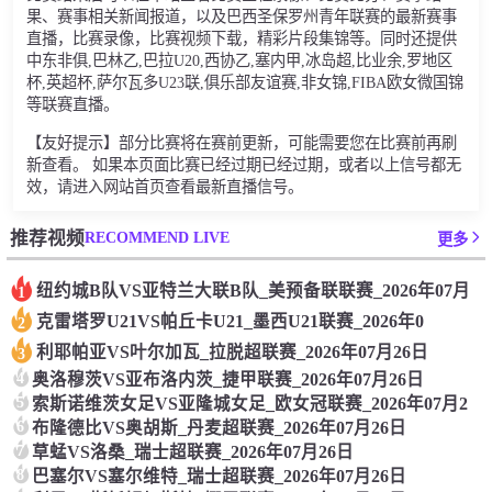
果、赛事相关新闻报道，以及巴西圣保罗州青年联赛的最新赛事
直播，比赛录像，比赛视频下载，精彩片段集锦等。同时还提供
中东非俱,巴林乙,巴拉U20,西协乙,塞内甲,冰岛超,比业余,罗地区
杯,英超杯,萨尔瓦多U23联,俱乐部友谊赛,非女锦,FIBA欧女微国锦
等联赛直播。
【友好提示】部分比赛将在赛前更新，可能需要您在比赛前再刷
新查看。 如果本页面比赛已经过期已经过期，或者以上信号都无
效，请进入网站首页查看最新直播信号。
RECOMMEND LIVE
推荐视频
更多
纽约城B队VS亚特兰大联B队_美预备联联赛_2026年07月
1
克雷塔罗U21VS帕丘卡U21_墨西U21联赛_2026年0
2
利耶帕亚VS叶尔加瓦_拉脱超联赛_2026年07月26日
3
4
奥洛穆茨VS亚布洛内茨_捷甲联赛_2026年07月26日
5
索斯诺维茨女足VS亚隆城女足_欧女冠联赛_2026年07月2
6
布隆德比VS奥胡斯_丹麦超联赛_2026年07月26日
7
草蜢VS洛桑_瑞士超联赛_2026年07月26日
8
巴塞尔VS塞尔维特_瑞士超联赛_2026年07月26日