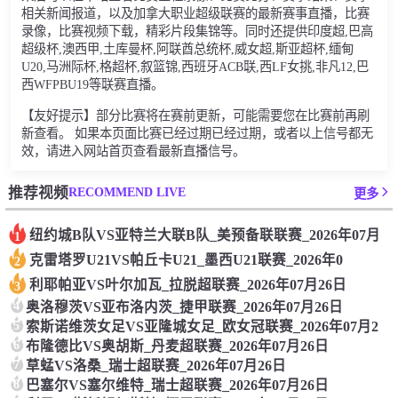
相关新闻报道，以及加拿大职业超级联赛的最新赛事直播，比赛
录像，比赛视频下载，精彩片段集锦等。同时还提供印度超,巴高
超级杯,澳西甲,土库曼杯,阿联酋总统杯,威女超,斯亚超杯,缅甸
U20,马洲际杯,格超杯,叙篮锦,西班牙ACB联,西LF女挑,非凡12,巴
西WFPBU19等联赛直播。
【友好提示】部分比赛将在赛前更新，可能需要您在比赛前再刷
新查看。 如果本页面比赛已经过期已经过期，或者以上信号都无
效，请进入网站首页查看最新直播信号。
RECOMMEND LIVE
推荐视频
更多
纽约城B队VS亚特兰大联B队_美预备联联赛_2026年07月
1
克雷塔罗U21VS帕丘卡U21_墨西U21联赛_2026年0
2
利耶帕亚VS叶尔加瓦_拉脱超联赛_2026年07月26日
3
4
奥洛穆茨VS亚布洛内茨_捷甲联赛_2026年07月26日
5
索斯诺维茨女足VS亚隆城女足_欧女冠联赛_2026年07月2
6
布隆德比VS奥胡斯_丹麦超联赛_2026年07月26日
7
草蜢VS洛桑_瑞士超联赛_2026年07月26日
8
巴塞尔VS塞尔维特_瑞士超联赛_2026年07月26日