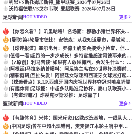
9
利恩VS斯托姆加斯特_挪甲联赛_2026年07月26日
10
沃特福德联VS戈尔韦联_爱超联赛_2026年07月26日
HOT VIDEO
足球新闻
更多
【你怎么看？】叽里咕噜！名场面：穆勒小猪世界杯决赛后用方言接
1
[曼联]第4轮曼市德比！安德森：从我知道曼市，曼城就是这座城
2
【球迷报道】塞尔电台：罗德里确实会接受小检查，但他没有任何严
3
4
[值得一看]超跑的一步步成长！多特官推感谢阿德耶米的贡献！
5
【Z原创】利马曾谈“如果有人敢碰梅西，会发生什么”：这种凝聚
6
[阿根廷]马拉多纳曾曝料：阿足协主席在90世界杯决赛前跟我说
7
[精彩剪辑]互扯头发！阿根廷女球迷和西班牙女球迷打起来了！
8
【球迷看点】R.I.P.西班牙国内庆祝世界杯夺冠时喷泉坍塌
9
[有趣体育]足球报：中超多队瞄准足协杯，泰山队联赛小幅轮换是
10
【有道理嘛?】炸裂克罗斯发推：足球赢了！
HOT VIDEO
篮球新闻
更多
【有趣体育】米体：国米斥资1亿欧改造基地，一线队大楼即将在今
1
[中国足球]曾在中超出现错判，麦麦提江本轮主哨中甲陕西联合v
2