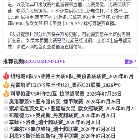
道，以及瑞典甲级联赛的最新赛事直播，比赛录像，比赛视频下
载，精彩片段集锦等。同时还提供保U21,新电信杯,乌干达杯,土
U21超,尼拉甲,南美室內,丹后备,加拿锦,黑山甲,土篮杯,女亚洲杯,
菲MPBL,东欧女篮,巴卡里奥卡U19,ANZ锦标等联赛直播。
【友好提示】部分比赛将在赛前更新，可能需要您在比赛前再刷
新查看。 如果本页面比赛已经过期已经过期，或者以上信号都无
效，请进入网站首页查看最新直播信号。
RECOMMEND LIVE
推荐视频
更多
纽约城B队VS亚特兰大联B队_美预备联联赛_2026年07月
1
克雷塔罗U21VS帕丘卡U21_墨西U21联赛_2026年0
2
利耶帕亚VS叶尔加瓦_拉脱超联赛_2026年07月26日
3
4
奥洛穆茨VS亚布洛内茨_捷甲联赛_2026年07月26日
5
索斯诺维茨女足VS亚隆城女足_欧女冠联赛_2026年07月2
6
布隆德比VS奥胡斯_丹麦超联赛_2026年07月26日
7
草蜢VS洛桑_瑞士超联赛_2026年07月26日
8
巴塞尔VS塞尔维特_瑞士超联赛_2026年07月26日
9
利恩VS斯托姆加斯特_挪甲联赛_2026年07月26日