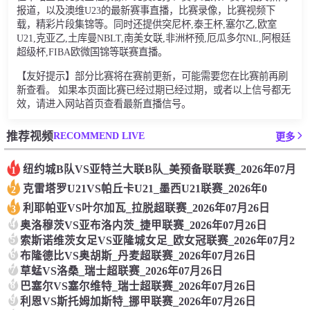
报道，以及澳维U23的最新赛事直播，比赛录像，比赛视频下
载，精彩片段集锦等。同时还提供突尼杯,泰王杯,塞尔乙,欧室
U21,克亚乙,土库曼NBLT,南美女联,非洲杯预,厄瓜多尔NL,阿根廷
超级杯,FIBA欧微国锦等联赛直播。
【友好提示】部分比赛将在赛前更新，可能需要您在比赛前再刷
新查看。 如果本页面比赛已经过期已经过期，或者以上信号都无
效，请进入网站首页查看最新直播信号。
RECOMMEND LIVE
推荐视频
更多
纽约城B队VS亚特兰大联B队_美预备联联赛_2026年07月
1
克雷塔罗U21VS帕丘卡U21_墨西U21联赛_2026年0
2
利耶帕亚VS叶尔加瓦_拉脱超联赛_2026年07月26日
3
4
奥洛穆茨VS亚布洛内茨_捷甲联赛_2026年07月26日
5
索斯诺维茨女足VS亚隆城女足_欧女冠联赛_2026年07月2
6
布隆德比VS奥胡斯_丹麦超联赛_2026年07月26日
7
草蜢VS洛桑_瑞士超联赛_2026年07月26日
8
巴塞尔VS塞尔维特_瑞士超联赛_2026年07月26日
9
利恩VS斯托姆加斯特_挪甲联赛_2026年07月26日