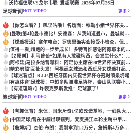
10
沃特福德联VS戈尔韦联_爱超联赛_2026年07月26日
HOT VIDEO
足球新闻
更多
【你怎么看？】叽里咕噜！名场面：穆勒小猪世界杯决赛后用方言接
1
[曼联]第4轮曼市德比！安德森：从我知道曼市，曼城就是这座城
2
【球迷报道】塞尔电台：罗德里确实会接受小检查，但他没有任何严
3
4
[值得一看]超跑的一步步成长！多特官推感谢阿德耶米的贡献！
5
【Z原创】利马曾谈“如果有人敢碰梅西，会发生什么”：这种凝聚
6
[阿根廷]马拉多纳曾曝料：阿足协主席在90世界杯决赛前跟我说
7
[精彩剪辑]互扯头发！阿根廷女球迷和西班牙女球迷打起来了！
8
【球迷看点】R.I.P.西班牙国内庆祝世界杯夺冠时喷泉坍塌
9
[有趣体育]足球报：中超多队瞄准足协杯，泰山队联赛小幅轮换是
10
【有道理嘛?】炸裂克罗斯发推：足球赢了！
HOT VIDEO
篮球新闻
更多
【有趣体育】米体：国米斥资1亿欧改造基地，一线队大楼即将在今
1
[中国足球]曾在中超出现错判，麦麦提江本轮主哨中甲陕西联合v
2
【詹姆斯】杰伦·布朗：我刚拿到1.2万分，詹姆斯4万多分是怎
3