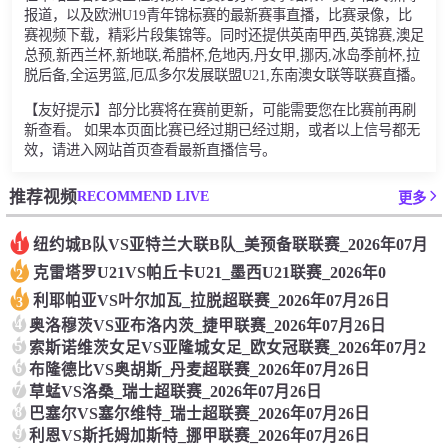
报道，以及欧洲U19青年锦标赛的最新赛事直播，比赛录像，比
赛视频下载，精彩片段集锦等。同时还提供英南甲西,英锦赛,澳足
总预,新西兰杯,新地联,希腊杯,危地丙,丹女甲,挪丙,冰岛季前杯,拉
脱后备,全运男篮,厄瓜多尔发展联盟U21,东南澳女联等联赛直播。
【友好提示】部分比赛将在赛前更新，可能需要您在比赛前再刷
新查看。 如果本页面比赛已经过期已经过期，或者以上信号都无
效，请进入网站首页查看最新直播信号。
RECOMMEND LIVE
推荐视频
更多
纽约城B队VS亚特兰大联B队_美预备联联赛_2026年07月
1
克雷塔罗U21VS帕丘卡U21_墨西U21联赛_2026年0
2
利耶帕亚VS叶尔加瓦_拉脱超联赛_2026年07月26日
3
4
奥洛穆茨VS亚布洛内茨_捷甲联赛_2026年07月26日
5
索斯诺维茨女足VS亚隆城女足_欧女冠联赛_2026年07月2
6
布隆德比VS奥胡斯_丹麦超联赛_2026年07月26日
7
草蜢VS洛桑_瑞士超联赛_2026年07月26日
8
巴塞尔VS塞尔维特_瑞士超联赛_2026年07月26日
9
利恩VS斯托姆加斯特_挪甲联赛_2026年07月26日