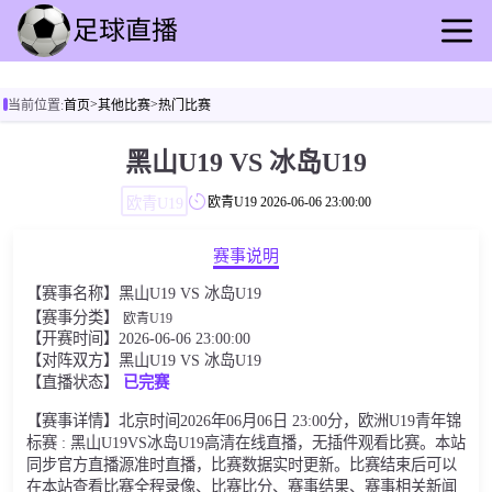
首页
>
>
当前位置:
首页
其他比赛
热门比赛
足球直播
篮球直播
黑山U19 VS 冰岛U19
足球回放
欧青U19
欧青U19
2026-06-06 23:00:00
篮球录像
足球资讯
赛事说明
篮球新闻
【赛事名称】黑山U19 VS 冰岛U19
其他比赛
【赛事分类】
欧青U19
【开赛时间】2026-06-06 23:00:00
【对阵双方】黑山U19 VS 冰岛U19
【直播状态】
已完赛
【赛事详情】北京时间2026年06月06日 23:00分，欧洲U19青年锦
标赛 : 黑山U19VS冰岛U19高清在线直播，无插件观看比赛。本站
同步官方直播源准时直播，比赛数据实时更新。比赛结束后可以
在本站查看比赛全程录像、比赛比分、赛事结果、赛事相关新闻