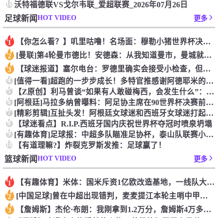
10
沃特福德联VS戈尔韦联_爱超联赛_2026年07月26日
HOT VIDEO
足球新闻
更多
【你怎么看？】叽里咕噜！名场面：穆勒小猪世界杯决赛后用方言接
1
[曼联]第4轮曼市德比！安德森：从我知道曼市，曼城就是这座城
2
【球迷报道】塞尔电台：罗德里确实会接受小检查，但他没有任何严
3
4
[值得一看]超跑的一步步成长！多特官推感谢阿德耶米的贡献！
5
【Z原创】利马曾谈“如果有人敢碰梅西，会发生什么”：这种凝聚
6
[阿根廷]马拉多纳曾曝料：阿足协主席在90世界杯决赛前跟我说
7
[精彩剪辑]互扯头发！阿根廷女球迷和西班牙女球迷打起来了！
8
【球迷看点】R.I.P.西班牙国内庆祝世界杯夺冠时喷泉坍塌
9
[有趣体育]足球报：中超多队瞄准足协杯，泰山队联赛小幅轮换是
10
【有道理嘛?】炸裂克罗斯发推：足球赢了！
HOT VIDEO
篮球新闻
更多
【有趣体育】米体：国米斥资1亿欧改造基地，一线队大楼即将在今
1
[中国足球]曾在中超出现错判，麦麦提江本轮主哨中甲陕西联合v
2
【詹姆斯】杰伦·布朗：我刚拿到1.2万分，詹姆斯4万多分是怎
3