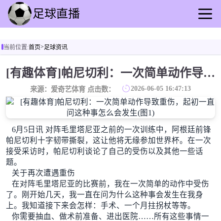
首页
>
当前位置:
首页
足球资讯
足球直播
篮球直播
[有趣体育]帕尼切利：一次简单动作导致重伤，起初一直问这种事怎么会发生
足球回放
2026-06-05 16:47:13
来源：爱奇艺体育 点击数：
篮球录像
足球资讯
篮球新闻
6月5日讯
对阵毛里塔尼亚之前的一次训练中，阿根廷前锋
其他比赛
帕尼切利十字韧带撕裂，这让他将无缘参加世界杯。在一次
接受采访时，帕尼切利谈论了自己的受伤以及其他一些话
题。
关于再次遭遇重伤
在对阵毛里塔尼亚的比赛前，我在一次简单的动作中受伤
了。刚开始几天，我一直在问为什么这种事会发生在我身
上。我知道接下来会怎样：手术、一个月拄拐杖等等。
你需要抽血、做术前准备、进出医院……所有这些事情一