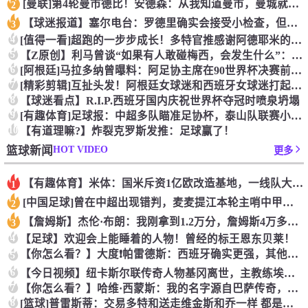
[曼联]第4轮曼市德比！安德森：从我知道曼市，曼城就是这座城
2
【球迷报道】塞尔电台：罗德里确实会接受小检查，但他没有任何严
3
4
[值得一看]超跑的一步步成长！多特官推感谢阿德耶米的贡献！
5
【Z原创】利马曾谈“如果有人敢碰梅西，会发生什么”：这种凝聚
6
[阿根廷]马拉多纳曾曝料：阿足协主席在90世界杯决赛前跟我说
7
[精彩剪辑]互扯头发！阿根廷女球迷和西班牙女球迷打起来了！
8
【球迷看点】R.I.P.西班牙国内庆祝世界杯夺冠时喷泉坍塌
9
[有趣体育]足球报：中超多队瞄准足协杯，泰山队联赛小幅轮换是
10
【有道理嘛?】炸裂克罗斯发推：足球赢了！
HOT VIDEO
篮球新闻
更多
【有趣体育】米体：国米斥资1亿欧改造基地，一线队大楼即将在今
1
[中国足球]曾在中超出现错判，麦麦提江本轮主哨中甲陕西联合v
2
【詹姆斯】杰伦·布朗：我刚拿到1.2万分，詹姆斯4万多分是怎
3
4
【足球】欢迎会上能睡着的人物！曾经的标王恩东贝莱！
【你怎么看？】大度❗️帕雷德斯：西班牙确实更强，其他没啥好辟
5
6
【今日视频】纽卡斯尔联传奇人物基冈离世，主教练埃迪豪献上鲜花
7
【你怎么看？】哈维·西蒙斯：我的名字源自巴萨传奇，家人是最坚
8
[篮球]普雷斯蒂：交易多特和送走维金斯和乔一样 都是出于财务