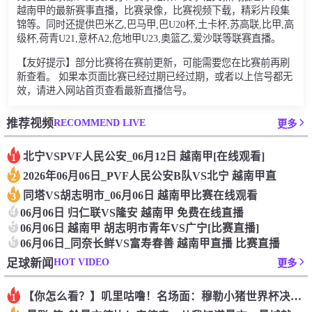
越南甲的最新赛事直播，比赛录像，比赛视频下载，精彩片段集
锦等。同时还提供巴米乙,巴马甲,巴U20杯,土卡杯,苏高联,比甲,高
级杯,荷青U21,意杯A2,危地甲U23,奥篮乙,爱沙联等联赛直播。
【友好提示】部分比赛将在赛前更新，可能需要您在比赛前再刷
新查看。 如果本页面比赛已经过期已经过期，或者以上信号都无
效，请进入网站首页查看最新直播信号。
RECOMMEND LIVE
推荐视频
更多
北宁VSPVF人民公安_06月12日 越南甲[在线观看]
1
2026年06月06日_PVF人民公安B队VS北宁 越南甲直
2
同塔VS胡志明市_06月06日 越南甲比赛在线观看
3
4
06月06日 归仁联VS隆安 越南甲 免费在线直播
5
06月06日 越南甲 胡志明市青年VS广宁[比赛直播]
6
06月06日_同奈长鲜VS富寿春善 越南甲直播 比赛直播
HOT VIDEO
足球新闻
更多
【你怎么看？】叽里咕噜！名场面：穆勒小猪世界杯决赛后用方言接
1